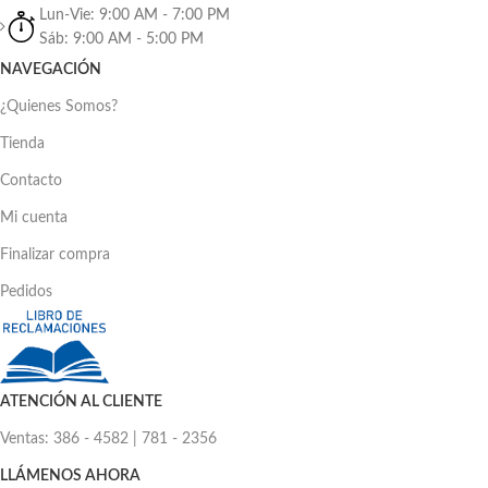
Funciones:
Audio
Lun-Vie: 9:00 AM - 7:00 PM
Sáb: 9:00 AM - 5:00 PM
Cuenta con altavoz
No
NAVEGACIÓN
integrado:
¿Quienes Somos?
Tienda
Información adicional:
Para tu comodidad, instala un teléfono
Contacto
con video adicional a tu portero
eléctrico en cualquier ambiente de tu
Mi cuenta
hogar u oficina.
Finalizar compra
Pedidos
ATENCIÓN AL CLIENTE
Ventas: 386 - 4582 | 781 - 2356
LLÁMENOS AHORA