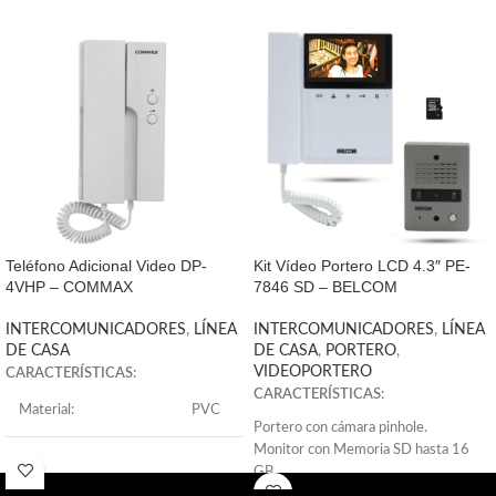
Teléfono Adicional Video DP-
Kit Vídeo Portero LCD 4.3″ PE-
4VHP – COMMAX
7846 SD – BELCOM
INTERCOMUNICADORES
,
LÍNEA
INTERCOMUNICADORES
,
LÍNEA
DE CASA
DE CASA
,
PORTERO
,
VIDEOPORTERO
CARACTERÍSTICAS:
CARACTERÍSTICAS:
Material:
PVC
Portero con cámara pinhole.
Monitor con Memoria SD hasta 16
Garantía:
1 AÑO
GB
Graba imágenes y vídeos con hora y