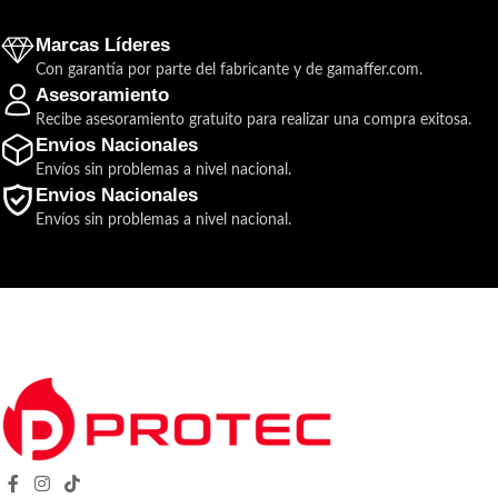
Conectividad/conexión:
Cableado
fecha.
Marcas Líderes
Conexión con 2 porteros, 2
Monitores y 1 Intercomunicador.
Con garantía por parte del fabricante y de gamaffer.com.
Cuenta con pantalla:
No
Comunicación interna con
Asesoramiento
intercomunicador PE-7415.
Recibe asesoramiento gratuito para realizar una compra exitosa.
Color:
Blanco
Distancia máxima 100m.
Envios Nacionales
Directo a 220v.
Envíos sin problemas a nivel nacional.
Activa Cerradura Eléctrica con
Frecuencia:
50/60 Hz
Envios Nacionales
transformador 12 – 18 v.
Envíos sin problemas a nivel nacional.
Largo:
20 cm
Incluye:
Intercomunicador
Marca:
Commax
Ancho:
11 cm
Alto:
5 cm