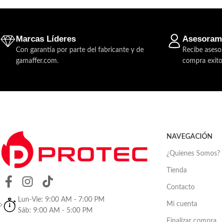
Marcas Líderes
Asesoram
Con garantía por parte del fabricante y de
Recibe aseso
gamaffer.com.
compra exito
NAVEGACIÓN
¿Quienes Somos?
Tienda
Contacto
Lun-Vie: 9:00 AM - 7:00 PM
Mi cuenta
Sáb: 9:00 AM - 5:00 PM
Finalizar compra