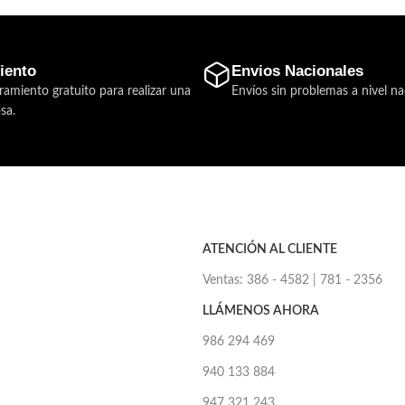
iento
Envios Nacionales
ramiento gratuito para realizar una
Envíos sin problemas a nivel na
sa.
ATENCIÓN AL CLIENTE
Ventas: 386 - 4582 | 781 - 2356
LLÁMENOS AHORA
986 294 469
940 133 884
947 321 243