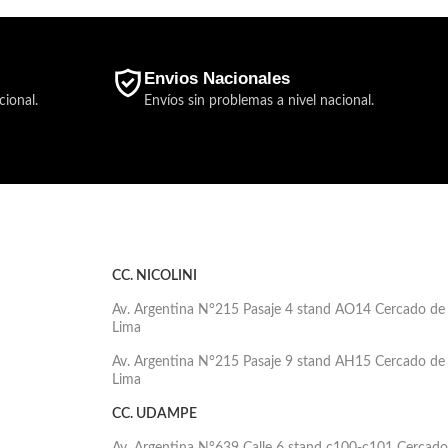
Envios Nacionales
cional.
Envíos sin problemas a nivel nacional.
CC. NICOLINI
Av. Argentina N°215 Pasaje 4 stand AO14 Cercado de
Lima
Av. Argentina N°215 Pasaje 9 stand AH15 Cercado de
Lima
CC. UDAMPE