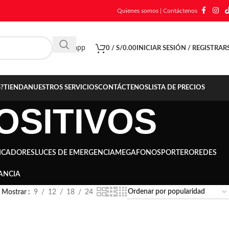
Quienes somos
|
Contáctenos
Whatsapp
0
/
S/
0.00
INICIAR SESIÓN / REGISTRAR
?
TIENDA
NUESTROS SERVICIOS
CONTÁCTENOS
LISTA DE PRECIOS
OSITIVOS
ICADORES
LUCES DE EMERGENCIA
MEGAFONOS
PORTERO
REDES
ANCIA
Mostrar
9
12
18
24