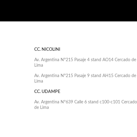
CC. NICOLINI
Av. Argentina N°215 Pasaje 4 stand AO14 Cercado de
Lima
Av. Argentina N°215 Pasaje 9 stand AH15 Cercado de
Lima
CC. UDAMPE
Av. Argentina N°639 Calle 6 stand c100-c101 Cercado
de Lima