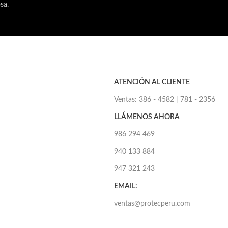
sa.
ATENCIÓN AL CLIENTE
Ventas: 386 - 4582 | 781 - 2356
LLÁMENOS AHORA
986 294 469
940 133 884
947 321 243
EMAIL:
ventas@protecperu.com