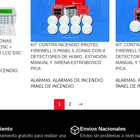
ZONAS
KIT CONTRA INCENDIO PROTEC
KIT CONTR
DSC +
FIREWELL 5 PANEL 5 ZONAS CON 8
FIREWELL 
 LCD DSC
DETECTORES DE HUMO, ESTACIÓN
DETECTOR
MANUAL Y SIRENA ESTROBOSCÓ
MANUAL Y
PICA
PICA
NCENDIO
,
ALARMAS
,
ALARMAS DE INCENDIO
,
ALARMAS
,
PANEL DE INCENDIO
PANEL DE 
1
2
→
iento
Envios Nacionales
ramiento gratuito para realizar una
Envíos sin problemas a nivel na