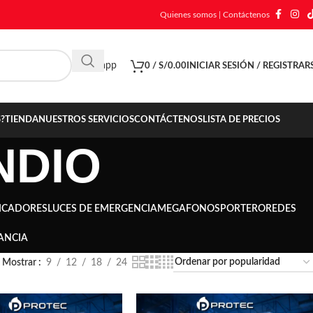
Quienes somos
|
Contáctenos
Whatsapp
0
/
S/
0.00
INICIAR SESIÓN / REGISTRAR
?
TIENDA
NUESTROS SERVICIOS
CONTÁCTENOS
LISTA DE PRECIOS
NDIO
ICADORES
LUCES DE EMERGENCIA
MEGAFONOS
PORTERO
REDES
ANCIA
Mostrar
9
12
18
24