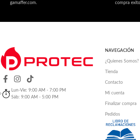
gamaffer.com.
compra exito
NAVEGACIÓN
¿Quienes Somos?
Tienda
Contacto
Lun-Vie: 9:00 AM - 7:00 PM
Mi cuenta
Sáb: 9:00 AM - 5:00 PM
Finalizar compra
Pedidos