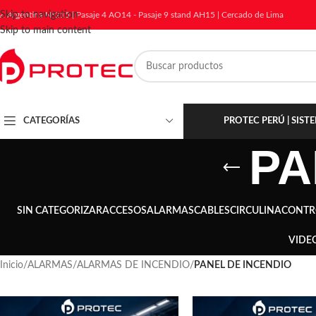
Skip to navigation
v. Argentina N°215 | Pasaje 4 AO14 - Pasaje 9 stand AH15 | Cercado de Lima
Skip to main content
CATEGORÍAS
PROTEC PERÚ | SIS
PA
SIN CATEGORIZAR
ACCESOS
ALARMAS
CABLES
CIRCULINA
CONTR
VIDE
Inicio
/
ALARMAS
/
ALARMAS DE INCENDIO
/
PANEL DE INCENDIO