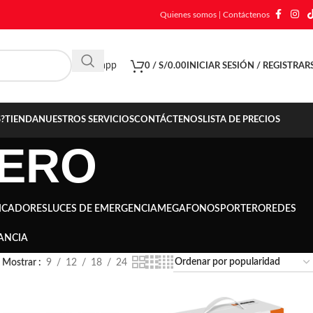
Quienes somos
|
Contáctenos
Whatsapp
0
/
S/
0.00
INICIAR SESIÓN / REGISTRAR
?
TIENDA
NUESTROS SERVICIOS
CONTÁCTENOS
LISTA DE PRECIOS
TERO
ICADORES
LUCES DE EMERGENCIA
MEGAFONOS
PORTERO
REDES
ANCIA
Mostrar
9
12
18
24