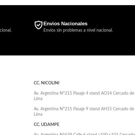
Envios Nacionales
cional.
Envíos sin problemas a nivel nacional.
CC. NICOLINI
Av. Argentina N°215 Pasaje 4 stand AO14 Cercado de
Lima
Av. Argentina N°215 Pasaje 9 stand AH15 Cercado de
Lima
CC. UDAMPE