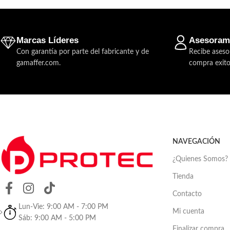
Marcas Líderes
Asesoram
Con garantía por parte del fabricante y de
Recibe aseso
gamaffer.com.
compra exito
NAVEGACIÓN
¿Quienes Somos?
Tienda
Contacto
Lun-Vie: 9:00 AM - 7:00 PM
Mi cuenta
Sáb: 9:00 AM - 5:00 PM
Finalizar compra