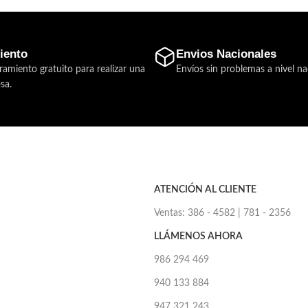
iento
Envios Nacionales
ramiento gratuito para realizar una
Envíos sin problemas a nivel na
sa.
ATENCIÓN AL CLIENTE
Ventas: 386 - 4582 | 781 - 2356
LLÁMENOS AHORA
986 294 469
940 133 884
947 321 243