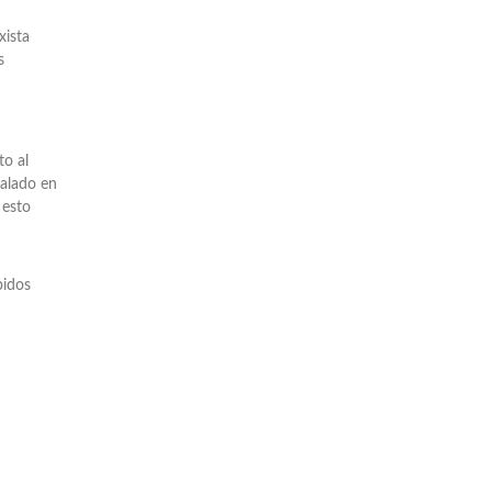
xista
s
to al
talado en
 esto
bidos