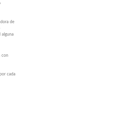
o
adora de
o
d alguna
s con
 por cada