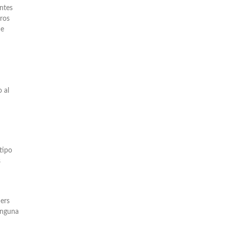
entes
tros
de
 al
tipo
s
ners
inguna