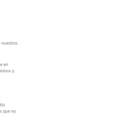
r nuestros
te en
rminos y
tio
os que no