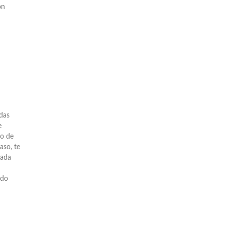
on
adas
e
do de
aso, te
zada
ido