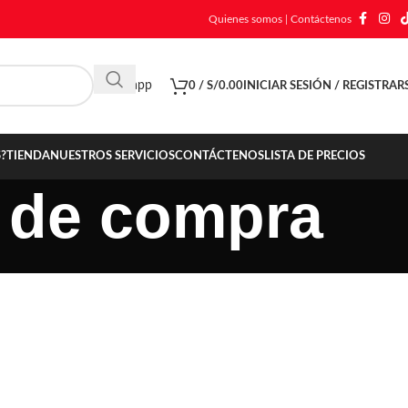
Quienes somos
|
Contáctenos
Whatsapp
0
/
S/
0.00
INICIAR SESIÓN / REGISTRAR
?
TIENDA
NUESTROS SERVICIOS
CONTÁCTENOS
LISTA DE PRECIOS
 de compra