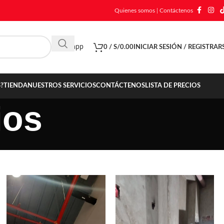
Quienes somos
|
Contáctenos
Whatsapp
0
/
S/
0.00
INICIAR SESIÓN / REGISTRAR
?
TIENDA
NUESTROS SERVICIOS
CONTÁCTENOS
LISTA DE PRECIOS
ios