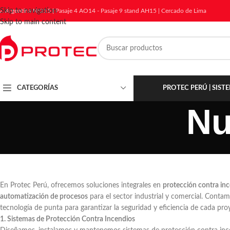
Skip to navigation
v. Argentina N°215 | Pasaje 4 AO14 - Pasaje 9 stand AH15 | Cercado de Lima
Skip to main content
CATEGORÍAS
PROTEC PERÚ | SIS
Nu
En Protec Perú, ofrecemos soluciones integrales en
protección contra inc
automatización de procesos
para el sector industrial y comercial. Conta
tecnología de punta para garantizar la seguridad y eficiencia de cada pro
1. Sistemas de Protección Contra Incendios