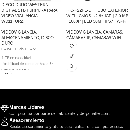
DISCO DURO WESTERN
IPC-F22FE-D | TUBO EXTERIOR
DIGITAL 1TB PURPURA PARA
WIFI | CMOS 1/2.9» ICR | 2.0 MP
VIDEO VIGILANCIA –
| 1080P | LED 30M | IP67 | Wi-Fi
WD11PURZ
VIDEOVIGILANCIA
,
CAMARAS
,
VIDEOVIGILANCIA
,
CÁMARAS IP
,
CÁMARAS WIFI
ALMACENAMIENTO
,
DISCO
DURO
CARACTERÍSTICAS:
1 TB de capacidad
Posibilidad de conectar hasta 64
cámaras por disco
Tecnología AllFrameTM
MTBF de hasta 1,5 millones de horas
Interfaz SATA a 6 Gb/s
Formato 3,5 pulgadas
Clase de rendimiento: clase de
5400/7200 r. p. m.
Marcas Líderes
El disco duro de 1TB Purple de
Con garantía por parte del fabricante y de gamaffer.com.
Western Digital ayuda a mejorar el
Asesoramiento
rendimiento de su sistema. Creado
Recibe asesoramiento gratuito para realizar una compra exitosa.
para CCTV (circuito cerrado de