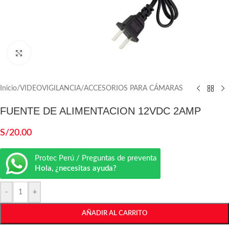
Click to enlarge
Inicio
/
VIDEOVIGILANCIA
/
ACCESORIOS PARA CÁMARAS
FUENTE DE ALIMENTACION 12VDC 2AMP
S/
20.00
Protec Perú / Preguntas de preventa
Hola, ¿necesitas ayuda?
-
+
AÑADIR AL CARRITO