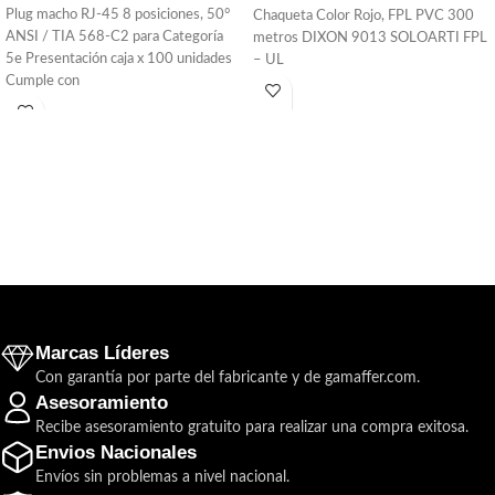
Plug macho RJ-45 8 posiciones, 50°
Chaqueta Color Rojo, FPL PVC 300
ANSI / TIA 568-C2 para Categoría
metros DIXON 9013 SOLOARTI FPL
5e Presentación caja x 100 unidades
– UL
Cumple con
Marcas Líderes
Con garantía por parte del fabricante y de gamaffer.com.
Asesoramiento
Recibe asesoramiento gratuito para realizar una compra exitosa.
Envios Nacionales
Envíos sin problemas a nivel nacional.