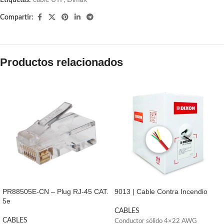
Etiquetas:
cable UTP
,
Dimax
Compartir:
Productos relacionados
PR88505E-CN – Plug RJ-45 CAT.
9013 | Cable Contra Incendio
5e
CABLES
CABLES
Conductor sólido 4×22 AWG