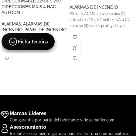
DIRECCIONABLE 2250FS 250
DIRECCIONES MX & 4 NAC
ALARMAS DE INCENDIO
AUTOCALL
Altronix ACM8 convierte una (1)
entrada de 12 a 24 voltios CA o CC
ALARMAS
,
ALARMAS DE
en ocho (8) salidas protegidas por
INCENDIO
,
PANEL DE INCENDIO
Ficha técnica
Marcas Líderes
Con garantía por parte del fabricante y de gamaffer.com.
Asesoramiento
Recibe asesoramiento gratuito para realizar una compra exitosa.