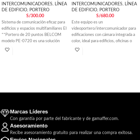
INTERCOMUNICADORES
,
LÍNEA
INTERCOMUNICADORES
,
LÍNEA
DE EDIFICIO
,
PORTERO
DE EDIFICIO
,
PORTERO
S/
300.00
S/
680.00
Sistema de comunicación eficaz para
Este equipo es un
edificios y espacios multifamiliares El
videoportero/intercomunicador para
**Portero de 20 puntos BELCOM
edificaciones con cámara integrada a
modelo PE-0720 es una solución
color, ideal para edificios, oficinas o
proyectos donde quieres
Marcas Líderes
Con garantía por parte del fabricante y de gamaffer.com.
Asesoramiento
Recibe asesoramiento gratuito para realizar una compra exitosa.
Envios Nacionales