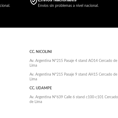
Llamadas sigilosas y directas entre departamentos.
cional.
Envíos sin problemas a nivel nacional.
o
Apertura de cerraduras con llavero RFID (Mifare),
botonera o mandos DTMF.
is
Atiende automáticamente las llamadas recibidas y
envía 2 bips largos indicando la atención.
/60 Hz
 cm
CC. NICOLINI
bles de
Av. Argentina N°215 Pasaje 4 stand AO14 Cercado de
nexión
Lima
Av. Argentina N°215 Pasaje 9 stand AH15 Cercado de
icino
Lima
CC. UDAMPE
 cm
Av. Argentina N°639 Calle 6 stand c100-c101 Cercado
de Lima
2 cm
dio