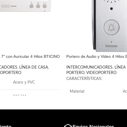
o 7″ con Auricular 4 Hilos BTICINO
Portero de Audio y Video 4 Hilos
CADORES
,
LÍNEA DE CASA
,
INTERCOMUNICADORES
,
LÍNEA
EOPORTERO
PORTERO
,
VIDEOPORTERO
CARACTERÍSTICAS:
Acero y PVC
Material:
Ac
315411
Garantía:
No
China
Conectividad/conexión:
Ca
Blanco y plomo
iento
Envios Nacionales