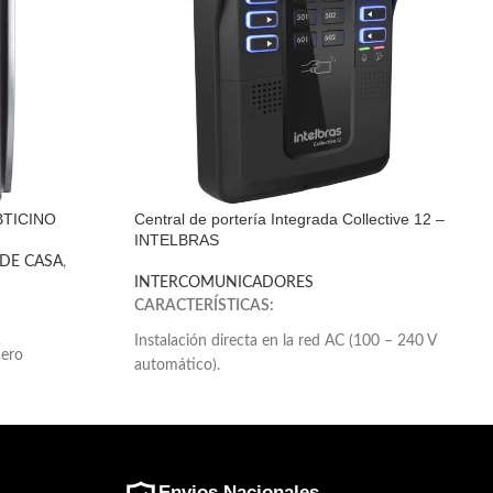
 BTICINO
Central de portería Integrada Collective 12 –
INTELBRAS
 DE CASA
,
INTERCOMUNICADORES
CARACTERÍSTICAS:
Instalación directa en la red AC (100 – 240 V
ero
automático).
Manos libres Half duplex.
 indica
Teclado luminoso.
Permite la comunicación directa del módulo
externo, a través de los botones frontales, con el
bleado
departamento deseado.
Envios Nacionales