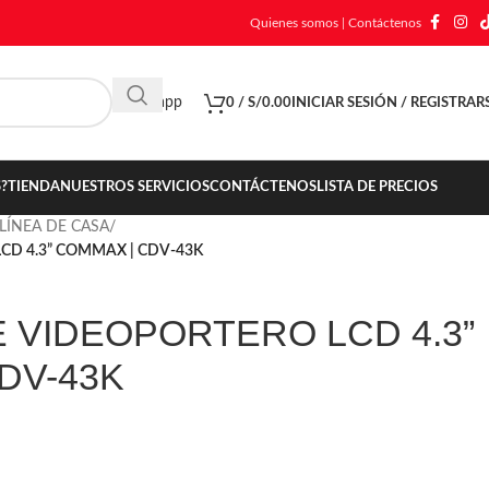
Quienes somos
|
Contáctenos
Whatsapp
0
/
S/
0.00
INICIAR SESIÓN / REGISTRAR
?
TIENDA
NUESTROS SERVICIOS
CONTÁCTENOS
LISTA DE PRECIOS
LÍNEA DE CASA
/
CD 4.3” COMMAX | CDV-43K
 VIDEOPORTERO LCD 4.3”
DV-43K