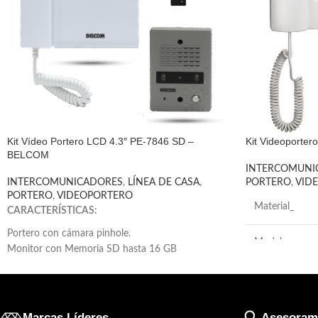
Kit Vídeo Portero LCD 4.3″ PE-7846 SD –
Kit Videoporter
BELCOM
INTERCOMUNI
INTERCOMUNICADORES
,
LÍNEA DE CASA
,
PORTERO
,
VID
PORTERO
,
VIDEOPORTERO
Material_
CARACTERÍSTICAS:
Portero con cámara pinhole.
Modelo
Monitor con Memoria SD hasta 16 GB
Graba imágenes y vídeos con hora y fecha.
País de origen
Conexión con 2 porteros, 2 Monitores y 1
Intercomunicador.
Comunicación interna con intercomunicador PE-
Color
Marcas Líderes
Asesoram