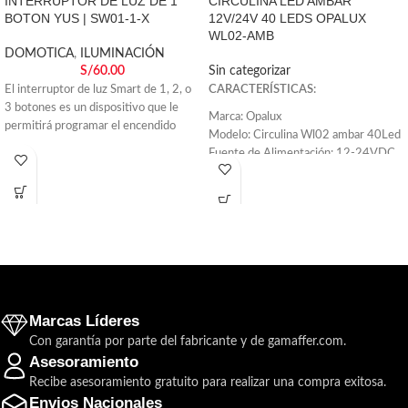
INTERRUPTOR DE LUZ DE 1
CIRCULINA LED AMBAR
BOTON YUS | SW01-1-X
12V/24V 40 LEDS OPALUX
WL02-AMB
DOMOTICA
,
ILUMINACIÓN
S/
60.00
Sin categorizar
El interruptor de luz Smart de 1, 2, o
CARACTERÍSTICAS:
3 botones es un dispositivo que le
Marca: Opalux
permitirá programar el encendido
Modelo: Circulina Wl02 ambar 40Led
Fuente de Alimentación: 12-24VDC
Tipo de Luz: Ambar
Número de LEDs: 40
Uso Principal: Interior y Exterior
Medida: 10 x 11.4 cm
Material: 10 x 11.4 cm
Instalación: Imán ó pernos
Conexión a la cigarrera del vehículo
Marcas Líderes
Con garantía por parte del fabricante y de gamaffer.com.
Asesoramiento
Recibe asesoramiento gratuito para realizar una compra exitosa.
Envios Nacionales