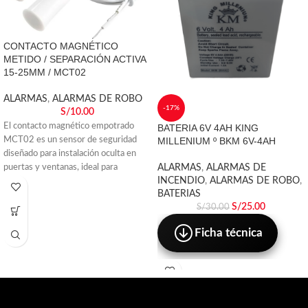
CONTACTO MAGNÉTICO
METIDO / SEPARACIÓN ACTIVA
15-25MM / MCT02
ALARMAS
,
ALARMAS DE ROBO
-17%
S/
10.00
El contacto magnético empotrado
BATERIA 6V 4AH KING
MILLENIUM º BKM 6V-4AH
MCT02 es un sensor de seguridad
diseñado para instalación oculta en
ALARMAS
,
ALARMAS DE
puertas y ventanas, ideal para
INCENDIO
,
ALARMAS DE ROBO
,
BATERIAS
S/
25.00
S/
30.00
Ficha técnica