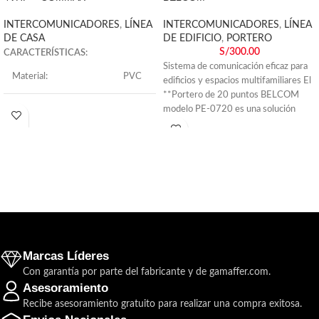
INTERCOMUNICADORES
,
LÍNEA
INTERCOMUNICADORES
,
LÍNEA
DE CASA
DE EDIFICIO
,
PORTERO
S/
300.00
CARACTERÍSTICAS:
Sistema de comunicación eficaz para
Material:
PVC
edificios y espacios multifamiliares El
**Portero de 20 puntos BELCOM
modelo PE-0720 es una solución
Garantía:
1 AÑO
Conectividad/conexión:
Cableado
Cuenta con pantalla:
No
Color:
Blanco
Frecuencia:
50/60 Hz
Marcas Líderes
Con garantía por parte del fabricante y de gamaffer.com.
Largo:
20 cm
Asesoramiento
Recibe asesoramiento gratuito para realizar una compra exitosa.
Incluye:
Intercomunicador