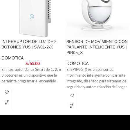
INTERRUPTOR DE LUZ DE 2
SENSOR DE MOVIMIENTO CON
BOTONES YUS | SW01-2-X
PARLANTE INTELIGENTE YUS |
PIR05_X
DOMOTICA
S/
65.00
DOMOTICA
El interruptor de luz Smart de 1, 2, o
El SPIR05_X es un sensor de
3 botones es un dispositivo que le
movimiento inteligente con parlante
permitirá programar el encendido
integrado, diseñado para sistemas de
seguridad y automatización del hogar.