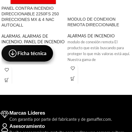
PANEL CONTRA INCENDIO
DIRECCIONABLE 2250FS 250
MODULO DE CONEXION
DIRECCIONES MX & 4 NAC
REMOTA DIRECCIONABLE
AUTOCALL
ALARMAS DE INCENDIO
ALARMAS
,
ALARMAS DE
INCENDIO
,
PANEL DE INCENDIO
modulo de conexión remota El
producto que estás buscando para
Ficha técnica
proteger lo que más valoras está aquí.
Nuestra gama de
Marcas Líderes
Con garantía por parte del fabricante y de gamaffer.com.
Asesoramiento