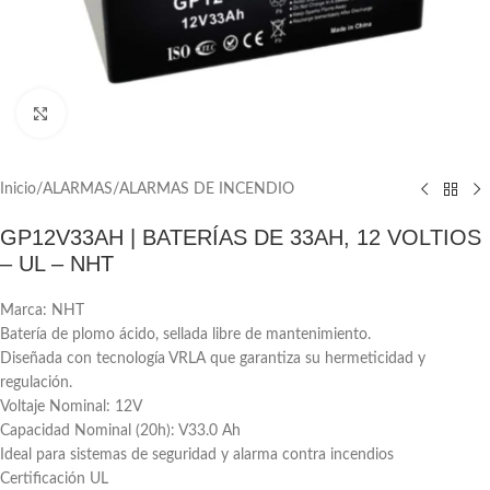
Click to enlarge
Inicio
/
ALARMAS
/
ALARMAS DE INCENDIO
GP12V33AH | BATERÍAS DE 33AH, 12 VOLTIOS
– UL – NHT
Marca: NHT
Batería de plomo ácido, sellada libre de mantenimiento.
Diseñada con tecnología VRLA que garantiza su hermeticidad y
regulación.
Voltaje Nominal: 12V
Capacidad Nominal (20h): V33.0 Ah
Ideal para sistemas de seguridad y alarma contra incendios
Certificación UL