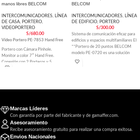
manos libres BELCOM
BELCOM
INTERCOMUNICADORES
,
LÍNEA
INTERCOMUNICADORES
,
LÍNEA
DE CASA
,
PORTERO
,
DE EDIFICIO
,
PORTERO
VIDEOPORTERO
S/
300.00
S/
680.00
Sistema de comunicación eficaz para
Vídeo Portero PE-7853 Hand Free
edificios y espacios multifamiliares El
**Portero de 20 puntos BELCOM
Portero con Cámara Pinhole.
modelo PE-0720 es una solución
Monitor a color 7″ Hand Free.
Conexión con 2 Porteros y 5
Monitores.
Directo 220v.
Activa Cerradura Eléctrica con
transformador de 12-18 v.
Marcas Líderes
Con garantía por parte del fabricante y de gamaffer.com.
Asesoramiento
Recibe asesoramiento gratuito para realizar una compra exitosa.
Envios Nacionales