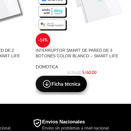
-14%
D DE 2
INTERRUPTOR SMART DE PARED DE 3
ART LIFE
BOTONES COLOR BLANCO – SMART LIFE
DOMOTICA
S/
60.00
S/
70.00
Ficha técnica
Envios Nacionales
cional.
Envíos sin problemas a nivel nacional.