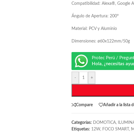
Compatibilidad: Alexa®, Google Ass
Ángulo de Apertura: 200°
Material: PCV y Aluminio
Dimensiones: ø60x122mm/50g
Protec Perú / Pregun
Hola, ¿necesitas ayu
-
+
Compare
Añadir a la lista 
Categorías:
DOMOTICA
,
ILUMIN
Etiquetas:
12W
,
FOCO SMART
,
M