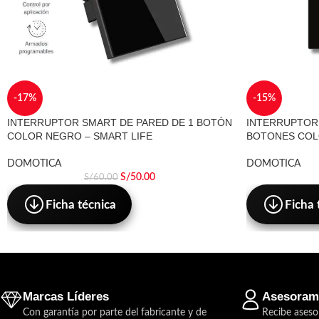
-17%
-15%
INTERRUPTOR SMART DE PARED DE 1 BOTÓN
INTERRUPTOR 
COLOR NEGRO – SMART LIFE
BOTONES COL
DOMOTICA
DOMOTICA
S/
50.00
S/
60.00
Ficha técnica
Ficha 
Marcas Líderes
Asesoram
Con garantía por parte del fabricante y de
Recibe aseso