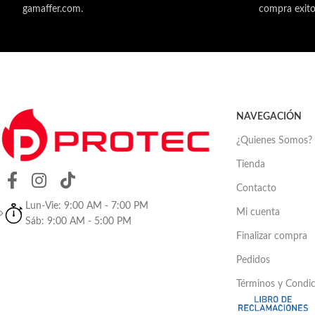
gamaffer.com.
compra exito
NAVEGACIÓN
¿Quienes Somos?
Tienda
Contacto
Lun-Vie: 9:00 AM - 7:00 PM
Mi cuenta
Sáb: 9:00 AM - 5:00 PM
Finalizar compra
Pedidos
Términos y Condi