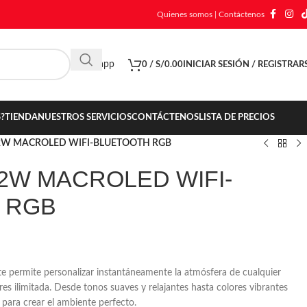
Quienes somos
|
Contáctenos
Whatsapp
0
/
S/
0.00
INICIAR SESIÓN / REGISTRAR
?
TIENDA
NUESTROS SERVICIOS
CONTÁCTENOS
LISTA DE PRECIOS
 12W MACROLED WIFI-BLUETOOTH RGB
12W MACROLED WIFI-
 RGB
ermite personalizar instantáneamente la atmósfera de cualquier
es ilimitada. Desde tonos suaves y relajantes hasta colores vibrantes
al para crear el ambiente perfecto.