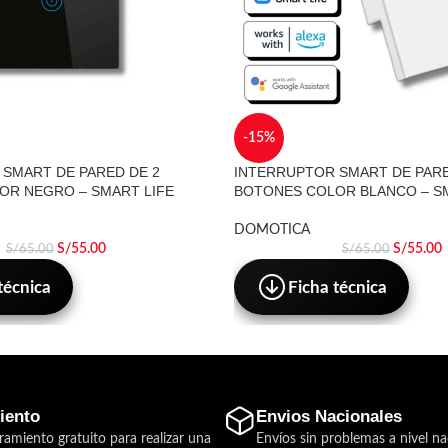
-15%
SMART DE PARED DE 2
INTERRUPTOR SMART DE PARE
OR NEGRO – SMART LIFE
BOTONES COLOR BLANCO – SM
DOMOTICA
S/
55.00
S/
55.00
S/
65.00
S/
65.00
técnica
Ficha técnica
iento
Envios Nacionales
ramiento gratuito para realizar una
Envíos sin problemas a nivel na