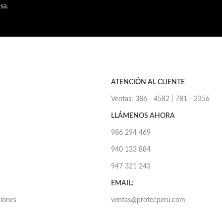
sa.
ATENCIÓN AL CLIENTE
Ventas: 386 - 4582 | 781 - 2356
LLÁMENOS AHORA
986 294 469
940 133 884
947 321 243
EMAIL:
ciones
ventas@protecperu.com