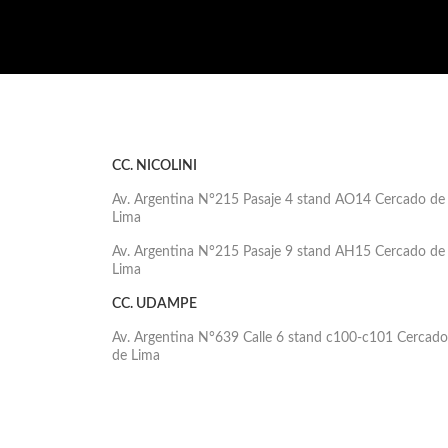
CC. NICOLINI
Av. Argentina N°215 Pasaje 4 stand AO14 Cercado de
Lima
Av. Argentina N°215 Pasaje 9 stand AH15 Cercado de
Lima
CC. UDAMPE
Av. Argentina N°639 Calle 6 stand c100-c101 Cercado
de Lima