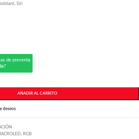
istant, Siri
tas de preventa
da?
AÑADIR AL CARRITO
de deseos
ACIÓN
ACROLED
,
RGB