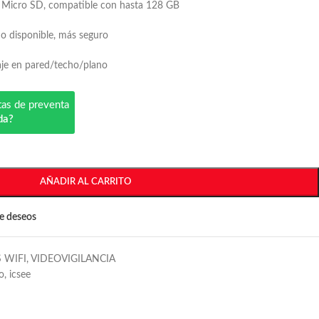
 Micro SD, compatible con hasta 128 GB
o disponible, más seguro
aje en pared/techo/plano
tas de preventa
da?
AÑADIR AL CARRITO
de deseos
 WIFI
,
VIDEOVIGILANCIA
o
,
icsee