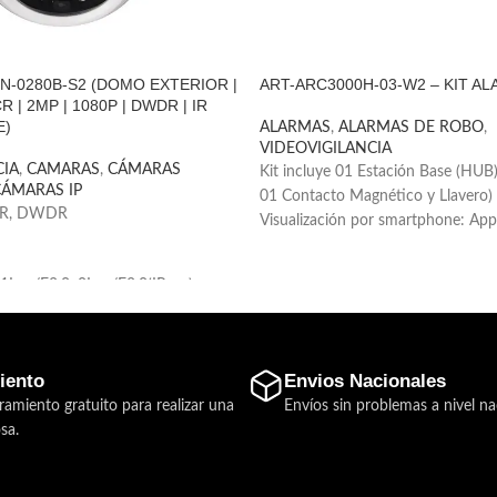
N-0280B-S2 (DOMO EXTERIOR |
ART-ARC3000H-03-W2 – KIT AL
R | 2MP | 1080P | DWDR | IR
E)
ALARMAS
,
ALARMAS DE ROBO
,
VIDEOVIGILANCIA
CIA
,
CAMARAS
,
CÁMARAS
Kit incluye 01 Estación Base (HUB)
CÁMARAS IP
01 Contacto Magnético y Llavero)
NR, DWDR
Visualización por smartphone: Ap
Android)
Admite 150 dispositivos inalámbric
.1Lux/F2.0, 0Lux/F2.0(IR on)
llaveros inalámbricos).
Ver el estado de los dispositivos (i
H.265/H.264
señal, nivel de batería, versión del
Restablecimiento automático de la
iento
Envios Nacionales
 12VDC, PoE (802.3af)
Enlace de video en la aplicación
ramiento gratuito para realizar una
Envíos sin problemas a nivel na
Alarma de emergencia SOS
 (IR on)
sa.
00Mbps