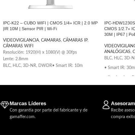
IPC-K22 – CUBO WIFI | CMOS 1/4» ICR | 2.0 MP
IPC-HDW1230S
|IR 10M | Sensor PIR | Wi-Fi
CMOS 1/2.7» IC
30M | IP67 | Po
VIDEOVIGILANCIA
,
CAMARAS
,
CÁMARAS IP
,
CÁMARAS WIFI
VIDEOVIGILAN
ANALÓGICAS
,
Resolución: 1920(H) x 1080(V) @ 30fps
BLC, HLC, 3D-
Lente: 2.8mm
BLC, HLC, 3D-NR, DWDR• Smart IR: 10m
• Smart IR: 30m
Iluminación: 0.78Lux@F2.0, 0Lux IR on
• Iluminacion: 0
Compresión: H.265
Dual Stream
• Compresion: 
Alimentación: 12VDC
• Dual Stream
Consumo 4,5W
Marcas Líderes
Asesoram
Conexión P2P
• Alimentacion:
Con garantía por parte del fabricante y de
Recibe aseso
Micr. y Parl. incoporad
• Consumo 3.8W
gamaffer.com.
compra exito
Wifi hasta 50m
Slot MicroSD hasta 128GB
• TCP/IP: 10/1
Alarm in/out