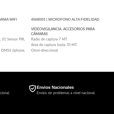
ARMA WIFI
4568003 | MICROFONO ALTA FIDELIDAD
VIDEOVIGILANCIA
,
ACCESORIOS PARA
CÁMARAS
, 01 Sensor PIR,
Radio de captura 7 MT
Area de captura hasta 70 MT.
p DMSS (Iphone,
Omni-direccional
Sensibilidad -38 ± 2dB
os (6 sirenas, 64
Protección contra Subida de tension.
Instalación interna
ntensidad de la
 programa)
 red (ANR)
Envios Nacionales
cional.
Envíos sin problemas a nivel nacional.