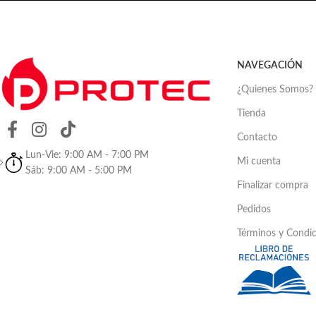
• Web Brower
TCP/IP: 10/100Mbps
• ONVIF
Audio 2 vías
Botón WPS
• Metal IP67
Grabación en Nube (App IMOU)
NAVEGACIÓN
¿Quienes Somos?
Tienda
Contacto
Lun-Vie: 9:00 AM - 7:00 PM
Mi cuenta
Sáb: 9:00 AM - 5:00 PM
Finalizar compra
Pedidos
Términos y Condi