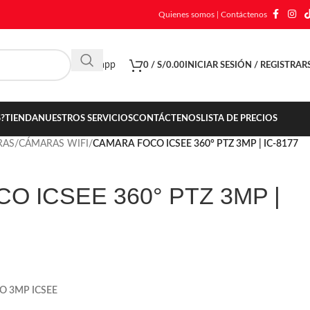
Quienes somos
|
Contáctenos
Whatsapp
0
/
S/
0.00
INICIAR SESIÓN / REGISTRAR
?
TIENDA
NUESTROS SERVICIOS
CONTÁCTENOS
LISTA DE PRECIOS
RAS
/
CÁMARAS WIFI
/
CAMARA FOCO ICSEE 360° PTZ 3MP | IC-8177
O ICSEE 360° PTZ 3MP |
O 3MP ICSEE