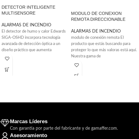
DETECTOR INTELIGENTE
MULTISENSORE
MODULO DE CONEXION
REMOTA DIRECCIONABLE
ALARMAS DE INCENDIO
ALARMAS DE INCENDIO
El detector de humo y calor Edwards
SIGA-OSHD incorpora tecnología
modulo de conexión remota El
avanzada de detección óptica a un
producto que estás buscando para
diseño práctico que aumenta
proteger lo que más valoras está aquí.
Nuestra gama de
Marcas Líderes
Con garantía por parte del fabricante y de gamaffer.com.
Asesoramiento