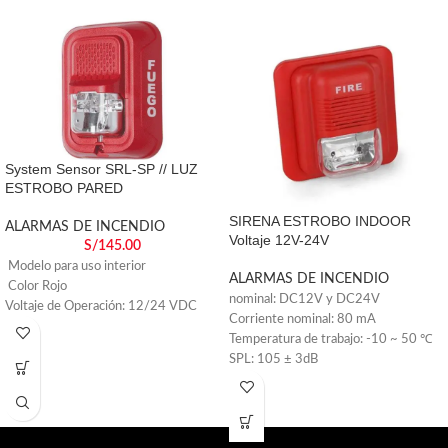
System Sensor SRL-SP // LUZ
ESTROBO PARED
SIRENA ESTROBO INDOOR
ALARMAS DE INCENDIO
Voltaje 12V-24V
S/
145.00
Modelo para uso interior
ALARMAS DE INCENDIO
Color Rojo
nominal: DC12V y DC24V
Voltaje de Operación: 12/24 VDC
Corriente nominal: 80 mA
Temperatura de trabajo: -10 ~ 50 ℃
SPL: 105 ± 3dB
Frecuencia de flash: 90 veces /
minuto
Peso: 210g
Tamaño: 125 * 125 * 47 mm