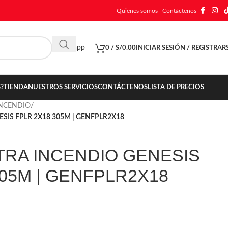
Quienes somos
|
Contáctenos
Whatsapp
0
/
S/
0.00
INICIAR SESIÓN / REGISTRAR
?
TIENDA
NUESTROS SERVICIOS
CONTÁCTENOS
LISTA DE PRECIOS
INCENDIO
/
SIS FPLR 2X18 305M | GENFPLR2X18
RA INCENDIO GENESIS
305M | GENFPLR2X18