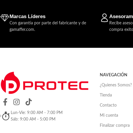
Marcas Líderes
Asesoram
Con garantía por parte del fabricante y de
Recibe aseso
gamaffer.com.
compra exito
NAVEGACIÓN
¿Quienes Somos?
Tienda
Contacto
Lun-Vie: 9:00 AM - 7:00 PM
Mi cuenta
Sáb: 9:00 AM - 5:00 PM
Finalizar compra