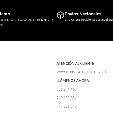
iento
Envios Nacionales
ramiento gratuito para realizar una
Envíos sin problemas a nivel na
sa.
ATENCIÓN AL CLIENTE
Ventas: 386 - 4582 | 781 - 2356
LLÁMENOS AHORA
986 294 469
940 133 884
947 321 243