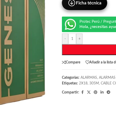
Ficha técnica
Protec Perú / Pregun
Hola, ¿necesitas ayu
-
+
Compare
Añadir a la lista 
Categorías:
ALARMAS
,
ALARMAS
Etiquetas:
2X18
,
305M
,
CABLE C
Compartir: