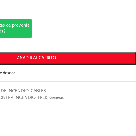
tas de preventa
da?
AÑADIR AL CARRITO
de deseos
 DE INCENDIO
,
CABLES
ONTRA INCENDIO
,
FPLR
,
Genesis