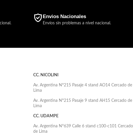
Envios Nacionales
cional.
Envíos sin problemas a nivel nacional.
CC. NICOLINI
Av. Argentina N°215 Pasaje 4 stand AO14 Cercado de
Lima
Av. Argentina N°215 Pasaje 9 stand AH15 Cercado de
Lima
CC. UDAMPE
Av. Argentina N°639 Calle 6 stand c100-c101 Cercado
de Lima