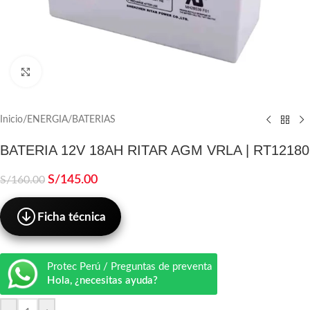
Click to enlarge
Inicio
/
ENERGIA
/
BATERIAS
BATERIA 12V 18AH RITAR AGM VRLA | RT12180
S/
145.00
S/
160.00
Ficha técnica
Protec Perú / Preguntas de preventa
Hola, ¿necesitas ayuda?