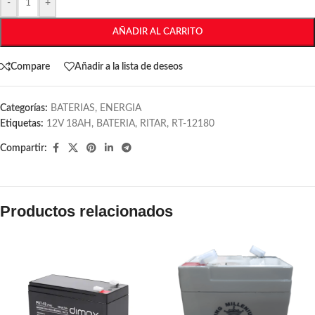
-
+
AÑADIR AL CARRITO
Compare
Añadir a la lista de deseos
Categorías:
BATERIAS
,
ENERGIA
Etiquetas:
12V 18AH
,
BATERIA
,
RITAR
,
RT-12180
Compartir:
Productos relacionados