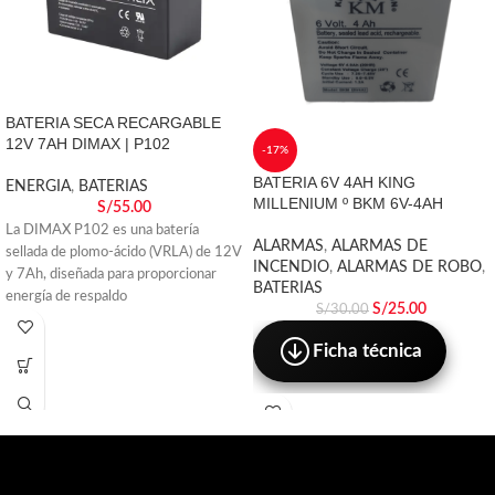
BATERIA SECA RECARGABLE
12V 7AH DIMAX | P102
-17%
BATERIA 6V 4AH KING
ENERGIA
,
BATERIAS
MILLENIUM º BKM 6V-4AH
S/
55.00
La DIMAX P102 es una batería
ALARMAS
,
ALARMAS DE
sellada de plomo-ácido (VRLA) de 12V
INCENDIO
,
ALARMAS DE ROBO
,
y 7Ah, diseñada para proporcionar
BATERIAS
energía de respaldo
S/
25.00
S/
30.00
Ficha técnica