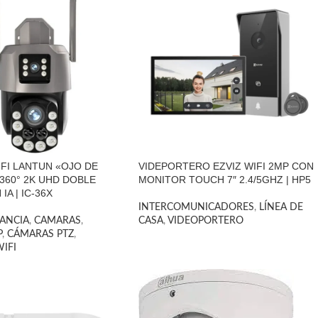
FI LANTUN «OJO DE
VIDEPORTERO EZVIZ WIFI 2MP CON
 360° 2K UHD DOBLE
MONITOR TOUCH 7″ 2.4/5GHZ | HP5
IA | IC-36X
INTERCOMUNICADORES
,
LÍNEA DE
LANCIA
,
CAMARAS
,
CASA
,
VIDEOPORTERO
P
,
CÁMARAS PTZ
,
IFI