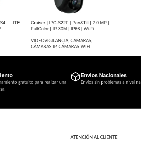
4 – LITE –
Cruiser | IPC-S22F | Pan&Tilt | 2.0 MP |
P
FullColor | IR 30M | IP66 | Wi-Fi
VIDEOVIGILANCIA
,
CAMARAS
,
CÁMARAS IP
,
CÁMARAS WIFI
iento
Envios Nacionales
ramiento gratuito para realizar una
Envíos sin problemas a nivel na
sa.
ATENCIÓN AL CLIENTE