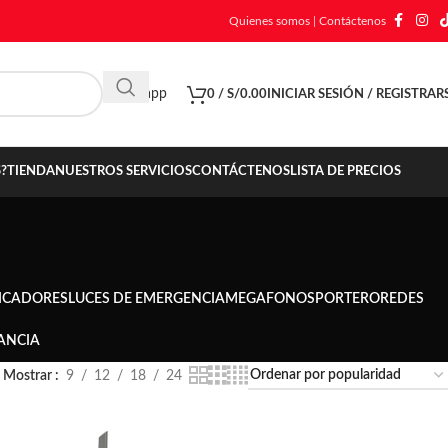
Quienes somos
|
Contáctenos
Whatsapp
0
/
S/
0.00
INICIAR SESIÓN / REGISTRAR
?
TIENDA
NUESTROS SERVICIOS
CONTÁCTENOS
LISTA DE PRECIOS
ICADORES
LUCES DE EMERGENCIA
MEGAFONOS
PORTERO
REDES
ANCIA
Mostrar
9
12
18
24