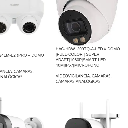
HAC-HDW1209TQ-A-LED // DOMO
|FULL-COLOR | SUPER
41M-E2 (PRO – DOMO
ADAPT|1080P|SMART LED
40M|IP67|MICROFONO
LANCIA
,
CAMARAS
,
VIDEOVIGILANCIA
,
CAMARAS
,
ANALÓGICAS
CÁMARAS ANALÓGICAS