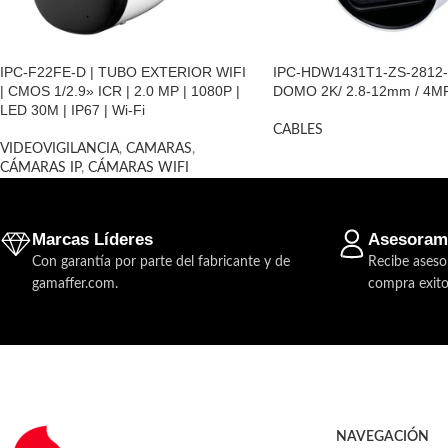
IPC-F22FE-D | TUBO EXTERIOR WIFI
IPC-HDW1431T1-ZS-2812-S
| CMOS 1/2.9» ICR | 2.0 MP | 1080P |
DOMO 2K/ 2.8-12mm / 4M
LED 30M | IP67 | Wi-Fi
CABLES
VIDEOVIGILANCIA
,
CAMARAS
,
CÁMARAS IP
,
CÁMARAS WIFI
Marcas Líderes
Asesoram
Con garantía por parte del fabricante y de
Recibe aseso
gamaffer.com.
compra exito
NAVEGACIÓN