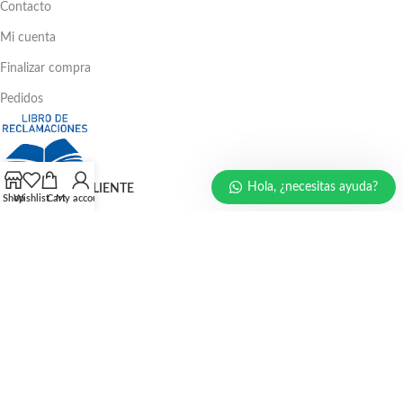
Contacto
Mi cuenta
Finalizar compra
Pedidos
Hola, ¿necesitas ayuda?
ATENCIÓN AL CLIENTE
Shop
Wishlist
Cart
My account
Ventas: 386 - 4582 | 781 - 2356
LLÁMENOS AHORA
986 294 469
940 133 884
947 321 243
EMAIL: