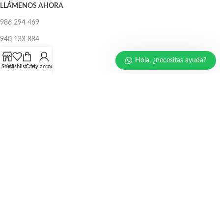
LLÁMENOS AHORA
986 294 469
940 133 884
947 321 243
Hola, ¿necesitas ayuda?
Shop
Wishlist
Cart
My account
EMAIL:
ventas@protecperu.com
CC. NICOLINI
Av. Argentina N°215 Pasaje 4 stand AO14 Cercado de Lima
Av. Argentina N°215 Pasaje 9 stand AH15 Cercado de Lima
CC. UDAMPE
Av. Argentina N°639 Calle 6 stand c100-c101 Cercado de Lima