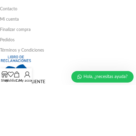
Contacto
Mi cuenta
Finalizar compra
Pedidos
Términos y Condiciones
Hola, ¿necesitas ayuda?
Shop
Wishlist
Cart
My account
ATENCIÓN AL CLIENTE
Ventas: 386 - 4582 | 781 - 2356
LLÁMENOS AHORA
986 294 469
940 133 884
947 321 243