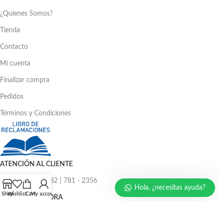
¿Quienes Somos?
Tienda
Contacto
Mi cuenta
Finalizar compra
Pedidos
Términos y Condiciones
ATENCIÓN AL CLIENTE
Ventas: 386 - 4582 | 781 - 2356
Hola, ¿necesitas ayuda?
Shop
Wishlist
Cart
My account
LLÁMENOS AHORA
986 294 469