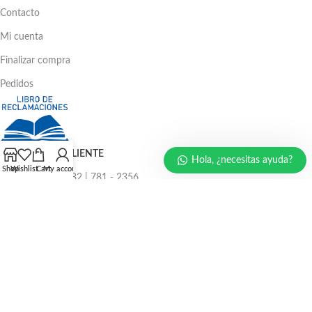
Contacto
Mi cuenta
Finalizar compra
Pedidos
ATENCIÓN AL CLIENTE
Hola, ¿necesitas ayuda?
Shop
Wishlist
Cart
My account
Ventas: 386 - 4582 | 781 - 2356
LLÁMENOS AHORA
986 294 469
940 133 884
947 321 243
EMAIL: