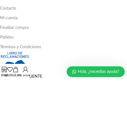
Contacto
Mi cuenta
Finalizar compra
Pedidos
Términos y Condiciones
Hola, ¿necesitas ayuda?
Shop
Wishlist
Cart
My account
ATENCIÓN AL CLIENTE
Ventas: 386 - 4582 | 781 - 2356
LLÁMENOS AHORA
986 294 469
940 133 884
947 321 243