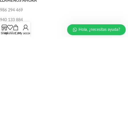
LLÁMENOS AHORA
986 294 469
940 133 884
Hola, ¿necesitas ayuda?
947 321 243
Shop
Wishlist
Cart
My account
EMAIL:
ventas@protecperu.com
CC. NICOLINI
Av. Argentina N°215 Pasaje 4 stand AO14 Cercado de Lima
Av. Argentina N°215 Pasaje 9 stand AH15 Cercado de Lima
CC. UDAMPE
Av. Argentina N°639 Calle 6 stand c100-c101 Cercado de Lima
Diseñado por
PROTEC PERÚ
2025