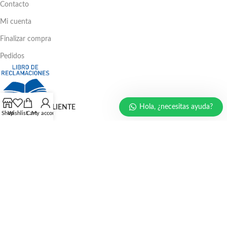
Contacto
Mi cuenta
Finalizar compra
Pedidos
Hola, ¿necesitas ayuda?
ATENCIÓN AL CLIENTE
Shop
Wishlist
Cart
My account
Ventas: 386 - 4582 | 781 - 2356
LLÁMENOS AHORA
986 294 469
940 133 884
947 321 243
EMAIL: