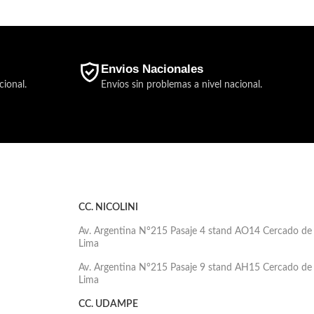
Envios Nacionales
cional.
Envíos sin problemas a nivel nacional.
CC. NICOLINI
Av. Argentina N°215 Pasaje 4 stand AO14 Cercado de
Lima
Av. Argentina N°215 Pasaje 9 stand AH15 Cercado de
Lima
CC. UDAMPE