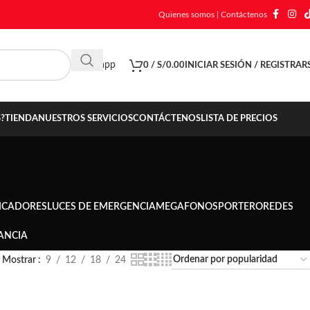
Quienes somos
|
Contáctenos
Whatsapp
0
/
S/
0.00
INICIAR SESIÓN / REGISTRAR
?
TIENDA
NUESTROS SERVICIOS
CONTÁCTENOS
LISTA DE PRECIOS
O
ICADORES
LUCES DE EMERGENCIA
MEGAFONOS
PORTERO
REDES
ANCIA
Mostrar
9
12
18
24