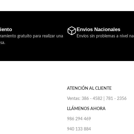
iento
Envios Nacionales
ramiento gratuito para realizar una
Envíos sin problemas a nivel na
sa.
ATENCIÓN AL CLIENTE
Ventas: 386 - 4582 | 781 - 2356
LLÁMENOS AHORA
986 294 469
940 133 884