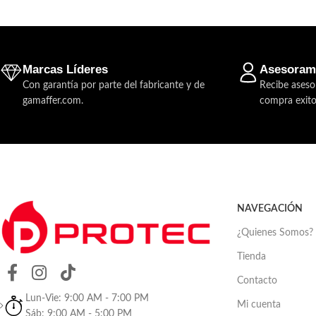
Marcas Líderes
Asesoram
Con garantía por parte del fabricante y de
Recibe aseso
gamaffer.com.
compra exito
NAVEGACIÓN
¿Quienes Somos?
Tienda
Contacto
Lun-Vie: 9:00 AM - 7:00 PM
Mi cuenta
Sáb: 9:00 AM - 5:00 PM