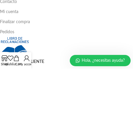
Contacto
Mi cuenta
Finalizar compra
Pedidos
Hola, ¿necesitas ayuda?
ATENCIÓN AL CLIENTE
Shop
Wishlist
Cart
My account
Ventas: 386 - 4582 | 781 - 2356
LLÁMENOS AHORA
986 294 469
940 133 884
947 321 243
EMAIL:
ventas@protecperu.com