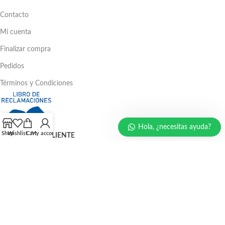
Contacto
Mi cuenta
Finalizar compra
Pedidos
Términos y Condiciones
Hola, ¿necesitas ayuda?
Shop
Wishlist
Cart
My account
ATENCIÓN AL CLIENTE
Ventas: 386 - 4582 | 781 - 2356
LLÁMENOS AHORA
986 294 469
940 133 884
947 321 243