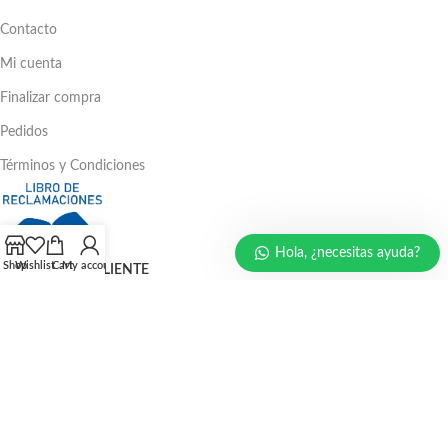
Contacto
Mi cuenta
Finalizar compra
Pedidos
Términos y Condiciones
Hola, ¿necesitas ayuda?
Shop
Wishlist
Cart
My account
ATENCIÓN AL CLIENTE
Ventas: 386 - 4582 | 781 - 2356
LLÁMENOS AHORA
986 294 469
940 133 884
947 321 243