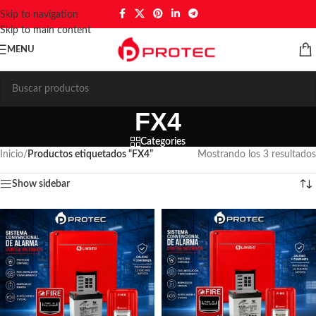
Skip to navigation
Skip to main content
MENU
FX4
Categories
Inicio
/
Productos etiquetados “FX4”
Mostrando los 3 resultados
Show sidebar