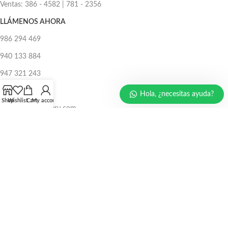
Ventas: 386 - 4582 | 781 - 2356
LLÁMENOS AHORA
986 294 469
940 133 884
947 321 243
EMAIL:
Hola, ¿necesitas ayuda?
Shop
Wishlist
Cart
My account
ventas@protecperu.com
CC. NICOLINI
Av. Argentina N°215 Pasaje 4 stand AO14 Cercado de Lima
Av. Argentina N°215 Pasaje 9 stand AH15 Cercado de Lima
CC. UDAMPE
Av. Argentina N°639 Calle 6 stand c100-c101 Cercado de Lima