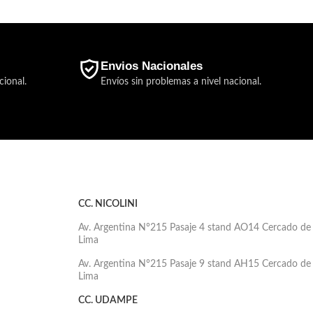
Envios Nacionales
cional.
Envíos sin problemas a nivel nacional.
CC. NICOLINI
Av. Argentina N°215 Pasaje 4 stand AO14 Cercado de
Lima
Av. Argentina N°215 Pasaje 9 stand AH15 Cercado de
Lima
CC. UDAMPE