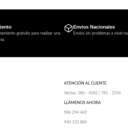
iento
Envios Nacionales
ramiento gratuito para realizar una
Envíos sin problemas a nivel na
sa.
ATENCIÓN AL CLIENTE
Ventas: 386 - 4582 | 781 - 2356
LLÁMENOS AHORA
986 294 469
940 133 884