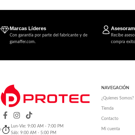
Marcas Líderes
Asesoram
Con garantía por parte del fabricante y de
Recibe aseso
gamaffer.com.
compra exito
NAVEGACIÓN
¿Quienes Somos?
Tienda
Contacto
Lun-Vie: 9:00 AM - 7:00 PM
Mi cuenta
Sáb: 9:00 AM - 5:00 PM