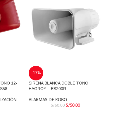
-17%
TONO 12-
SIRENA BLANCA DOBLE TONO
-S58
HAGROY – ES200R
LIZACIÓN
ALARMAS DE ROBO
0
S/
50.00
S/
60.00