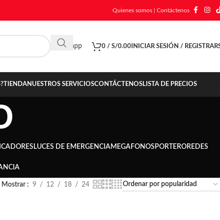
Quienes somos
|
Contáctenos
Whatsapp
0
/
S/
0.00
INICIAR SESIÓN / REGISTRAR
?
TIENDA
NUESTROS SERVICIOS
CONTÁCTENOS
LISTA DE PRECIOS
O
ICADORES
LUCES DE EMERGENCIA
MEGAFONOS
PORTERO
REDES
ANCIA
Mostrar
9
12
18
24