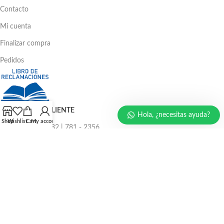
Contacto
Mi cuenta
Finalizar compra
Pedidos
ATENCIÓN AL CLIENTE
Hola, ¿necesitas ayuda?
Shop
Wishlist
Cart
My account
Ventas: 386 - 4582 | 781 - 2356
LLÁMENOS AHORA
986 294 469
940 133 884
947 321 243
EMAIL: