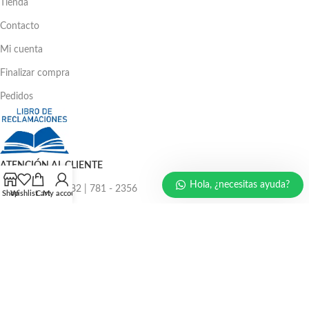
Tienda
Contacto
Mi cuenta
Finalizar compra
Pedidos
ATENCIÓN AL CLIENTE
Hola, ¿necesitas ayuda?
Ventas: 386 - 4582 | 781 - 2356
Shop
Wishlist
Cart
My account
LLÁMENOS AHORA
986 294 469
940 133 884
947 321 243
EMAIL: