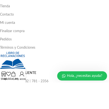
Tienda
Contacto
Mi cuenta
Finalizar compra
Pedidos
Términos y Condiciones
ATENCIÓN AL CLIENTE
Hola, ¿necesitas ayuda?
Shop
Wishlist
Cart
My account
Ventas: 386 - 4582 | 781 - 2356
LLÁMENOS AHORA
986 294 469
940 133 884