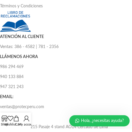
Términos y Condiciones
ATENCIÓN AL CLIENTE
Ventas: 386 - 4582 | 781 - 2356
LLÁMENOS AHORA
986 294 469
940 133 884
947 321 243
EMAIL:
ventas@protecperu.com
CC. NICOLINI
Hola, ¿necesitas ayuda?
Shop
Wishlist
Cart
My account
Av. Argentina N°215 Pasaje 4 stand AO14 Cercado de Lima