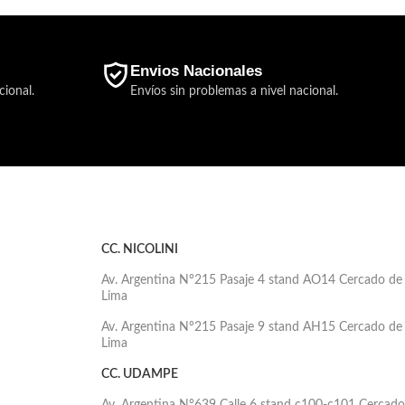
Envios Nacionales
cional.
Envíos sin problemas a nivel nacional.
CC. NICOLINI
Av. Argentina N°215 Pasaje 4 stand AO14 Cercado de
Lima
Av. Argentina N°215 Pasaje 9 stand AH15 Cercado de
Lima
CC. UDAMPE