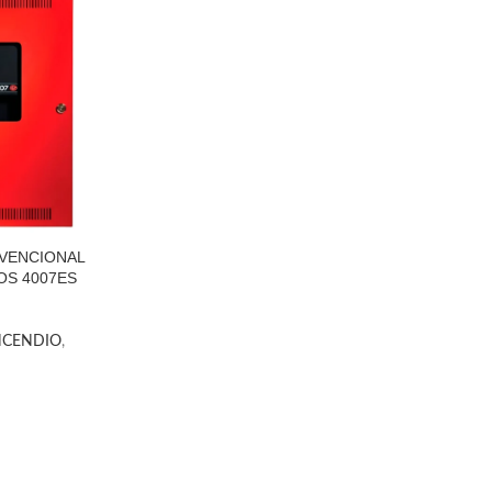
NVENCIONAL
OS 4007ES
NCENDIO
,