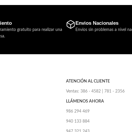
iento
Envios Nacionales
ramiento gratuito para realizar una
Envíos sin problemas a nivel na
sa.
ATENCIÓN AL CLIENTE
Ventas: 386 - 4582 | 781 - 2356
LLÁMENOS AHORA
986 294 469
940 133 884
947 321 243