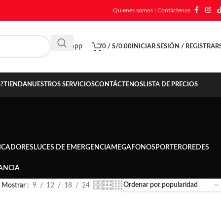
Quienes somos
|
Contáctenos
Whatsapp
0
/
S/
0.00
INICIAR SESIÓN / REGISTRAR
?
TIENDA
NUESTROS SERVICIOS
CONTÁCTENOS
LISTA DE PRECIOS
ICADORES
LUCES DE EMERGENCIA
MEGAFONOS
PORTERO
REDES
ANCIA
Mostrar
9
12
18
24