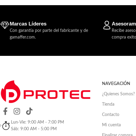
Marcas Líderes
Asesoram
Con garantía por parte del fabricante y de
Recibe aseso
gamaffer.com.
compra exito
NAVEGACIÓN
¿Quienes Somos?
Tienda
Contacto
Lun-Vie: 9:00 AM - 7:00 PM
Mi cuenta
Sáb: 9:00 AM - 5:00 PM
Finalizar compra