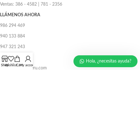
Ventas: 386 - 4582 | 781 - 2356
LLÁMENOS AHORA
986 294 469
940 133 884
947 321 243
EMAIL:
Hola, ¿necesitas ayuda?
Shop
Wishlist
Cart
My account
ventas@protecperu.com
CC. NICOLINI
Av. Argentina N°215 Pasaje 4 stand AO14 Cercado de Lima
Av. Argentina N°215 Pasaje 9 stand AH15 Cercado de Lima
CC. UDAMPE
Av. Argentina N°639 Calle 6 stand c100-c101 Cercado de Lima