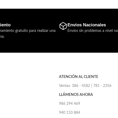
iento
Envios Nacionales
ramiento gratuito para realizar una
Envíos sin problemas a nivel na
sa.
ATENCIÓN AL CLIENTE
Ventas: 386 - 4582 | 781 - 2356
LLÁMENOS AHORA
986 294 469
940 133 884