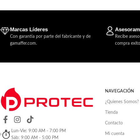
Marcas Líderes
Asesoram
Con garantía por parte del fabricante y de
Recibe aseso
gamaffer.com.
compra exito
NAVEGACIÓN
¿Quienes Somos?
Tienda
Contacto
Lun-Vie: 9:00 AM - 7:00 PM
Mi cuenta
Sáb: 9:00 AM - 5:00 PM