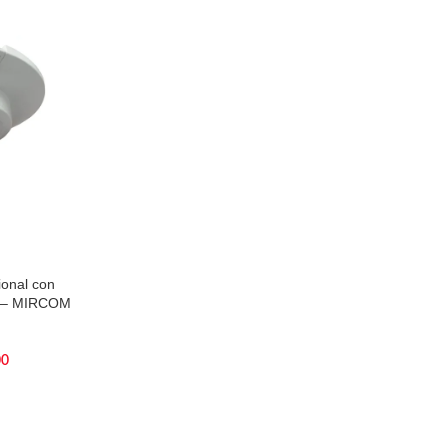
onal con
P – MIRCOM
00