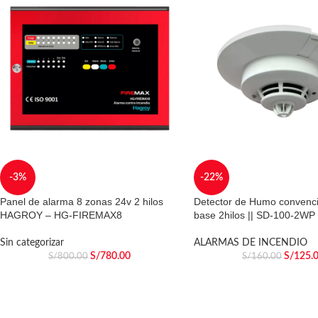
-3%
-22%
Panel de alarma 8 zonas 24v 2 hilos
Detector de Humo convenci
HAGROY – HG-FIREMAX8
base 2hilos || SD-100-2W
Sin categorizar
ALARMAS DE INCENDIO
S/
780.00
S/
125.
S/
800.00
S/
160.00