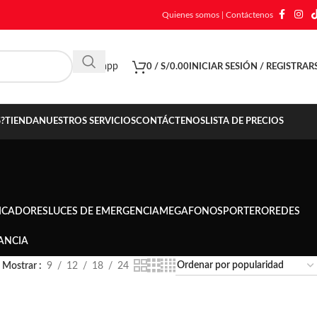
Quienes somos
|
Contáctenos
Whatsapp
0
/
S/
0.00
INICIAR SESIÓN / REGISTRAR
?
TIENDA
NUESTROS SERVICIOS
CONTÁCTENOS
LISTA DE PRECIOS
ICADORES
LUCES DE EMERGENCIA
MEGAFONOS
PORTERO
REDES
ANCIA
Mostrar
9
12
18
24