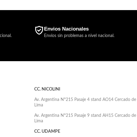
Envios Nacionales
cional.
Envíos sin problemas a nivel nacional.
CC. NICOLINI
Av. Argentina N°215 Pasaje 4 stand AO14 Cercado de
Lima
Av. Argentina N°215 Pasaje 9 stand AH15 Cercado de
Lima
CC. UDAMPE