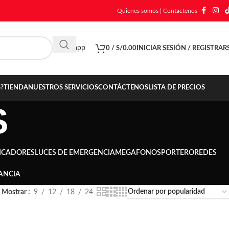
Quienes somos
|
Contáctenos
Whatsapp
0
/
S/
0.00
INICIAR SESIÓN / REGISTRAR
?
TIENDA
NUESTROS SERVICIOS
CONTÁCTENOS
LISTA DE PRECIOS
S
ICADORES
LUCES DE EMERGENCIA
MEGAFONOS
PORTERO
REDES
ANCIA
Mostrar
9
12
18
24