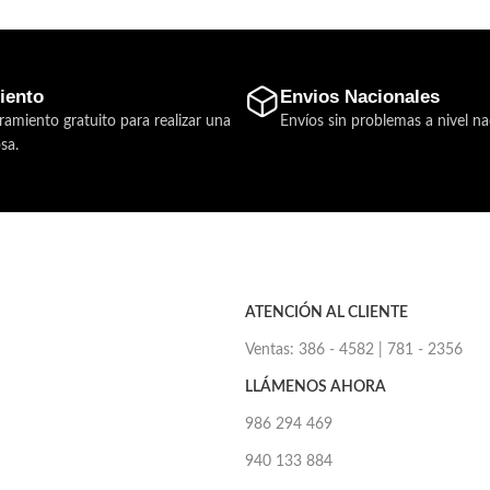
iento
Envios Nacionales
ramiento gratuito para realizar una
Envíos sin problemas a nivel na
sa.
ATENCIÓN AL CLIENTE
Ventas: 386 - 4582 | 781 - 2356
LLÁMENOS AHORA
986 294 469
940 133 884