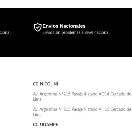
Envios Nacionales
cional.
Envíos sin problemas a nivel nacional.
CC. NICOLINI
Av. Argentina N°215 Pasaje 4 stand AO14 Cercado de
Lima
Av. Argentina N°215 Pasaje 9 stand AH15 Cercado de
Lima
CC. UDAMPE