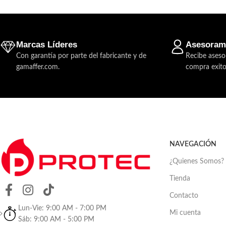
Marcas Líderes
Asesoram
Con garantía por parte del fabricante y de
Recibe aseso
gamaffer.com.
compra exito
NAVEGACIÓN
¿Quienes Somos?
Tienda
Contacto
Lun-Vie: 9:00 AM - 7:00 PM
Mi cuenta
Sáb: 9:00 AM - 5:00 PM