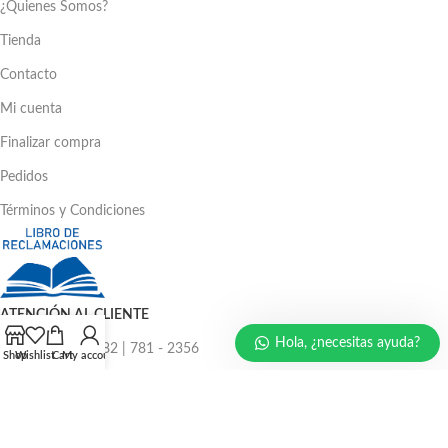
¿Quienes Somos?
Tienda
Contacto
Mi cuenta
Finalizar compra
Pedidos
Términos y Condiciones
ATENCIÓN AL CLIENTE
Hola, ¿necesitas ayuda?
Ventas: 386 - 4582 | 781 - 2356
Shop
Wishlist
Cart
My account
LLÁMENOS AHORA
986 294 469